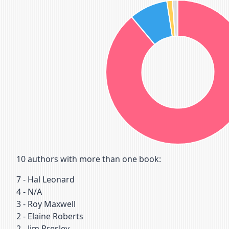
10
authors with more than one book:
7
-
Hal Leonard
4
-
N/A
3
-
Roy Maxwell
2
-
Elaine Roberts
2
-
Jim Presley