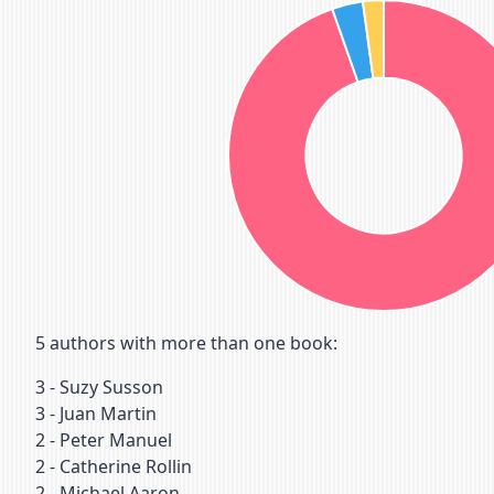
5
authors with more than one book:
3
-
Suzy Susson
3
-
Juan Martin
2
-
Peter Manuel
2
-
Catherine Rollin
2
-
Michael Aaron